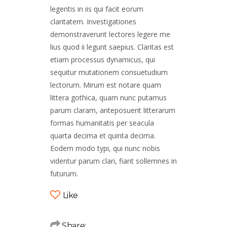
legentis in iis qui facit eorum
claritatem. Investigationes
demonstraverunt lectores legere me
lius quod ii legunt saepius. Claritas est
etiam processus dynamicus, qui
sequitur mutationem consuetudium
lectorum. Mirum est notare quam
littera gothica, quam nunc putamus
parum claram, anteposuerit litterarum
formas humanitatis per seacula
quarta decima et quinta decima.
Eodem modo typi, qui nunc nobis
videntur parum clari, fiant sollemnes in
futurum.
Like
Share: