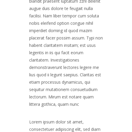
blandit praesent luptatum zzril delenit
augue duis dolore te feugait nulla
facilisi. Nam liber tempor cum soluta
nobis eleifend option congue nihil
imperdiet doming id quod mazim
placerat facer possim assum. Typi non
habent claritatem insitam; est usus
legentis in iis qui facit eorum
claritatem. Investigationes
demonstraverunt lectores legere me
lius quod ii legunt saepius. Claritas est
etiam processus dynamicus, qui
sequitur mutationem consuetudium
lectorum. Mirum est notare quam
littera gothica, quam nunc
Lorem ipsum dolor sit amet,
consectetuer adipiscing elit, sed diam