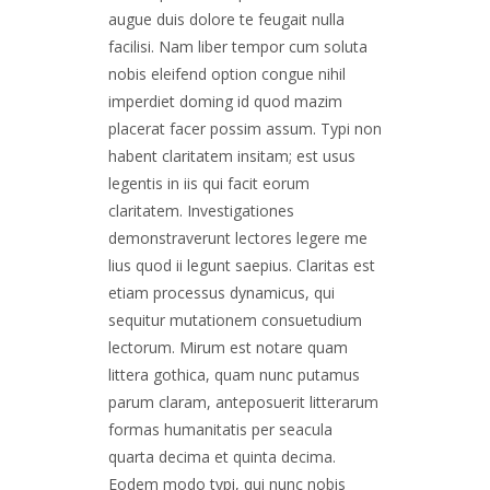
augue duis dolore te feugait nulla
facilisi. Nam liber tempor cum soluta
nobis eleifend option congue nihil
imperdiet doming id quod mazim
placerat facer possim assum. Typi non
habent claritatem insitam; est usus
legentis in iis qui facit eorum
claritatem. Investigationes
demonstraverunt lectores legere me
lius quod ii legunt saepius. Claritas est
etiam processus dynamicus, qui
sequitur mutationem consuetudium
lectorum. Mirum est notare quam
littera gothica, quam nunc putamus
parum claram, anteposuerit litterarum
formas humanitatis per seacula
quarta decima et quinta decima.
Eodem modo typi, qui nunc nobis