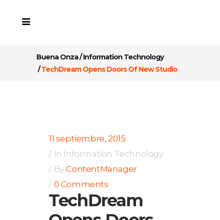
Buena Onza
/
Information Technology
/
TechDream Opens Doors Of New Studio
11 septiembre, 2015
In
Information Technology
By
ContentManager
0 Comments
TechDream