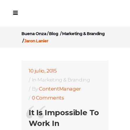
Buena Onza
/
Blog
/
Marketing & Branding
/
Jaron Lanier
10 julio, 2015
In
Marketing & Branding
By
ContentManager
0 Comments
It Is Impossible To
Work In