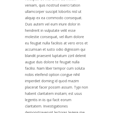
veniam, quis nostrud exerci tation
ullamcorper suscipit lobortis nisl ut
aliquip ex ea commodo consequat.
Duis autem vel eum iriure dolor in
hendrerit in vulputate velit esse
molestie consequat, vel illum dolore
eu feugiat nulla facilisis at vero eros et
accumsan et iusto odio dignissim qui
blandit praesent luptatum zzril delenit
augue duis dolore te feugait nulla
facilisi. Nam liber tempor cum soluta
nobis eleifend option congue nihil
imperdiet doming id quod mazim
placerat facer possim assum. Typi non
habent claritatem insitam; est usus
legentis in iis qui facit eorum
claritatem. Investigationes
demonstraverunt lectores legere me