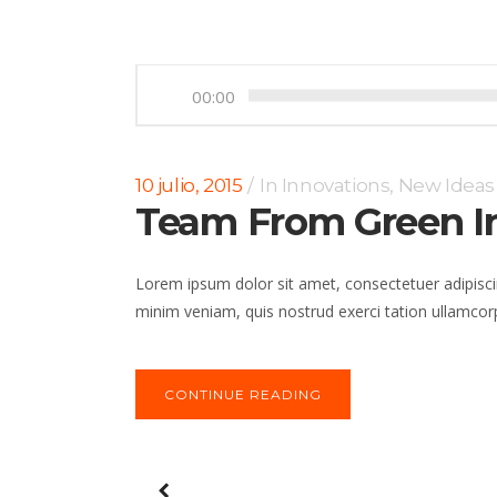
00:00
10 julio, 2015
In
Innovations
,
New Ideas
Team From Green I
Lorem ipsum dolor sit amet, consectetuer adipisci
minim veniam, quis nostrud exerci tation ullamcorp
CONTINUE READING