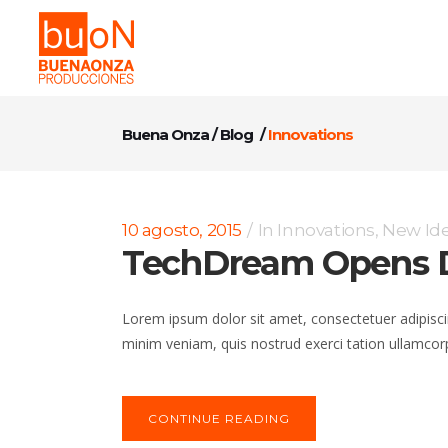
Buena Onza
/
Blog
/
Innovations
10 agosto, 2015
In
Innovations
,
New Id
TechDream Opens D
Lorem ipsum dolor sit amet, consectetuer adipisci
minim veniam, quis nostrud exerci tation ullamcorp
CONTINUE READING