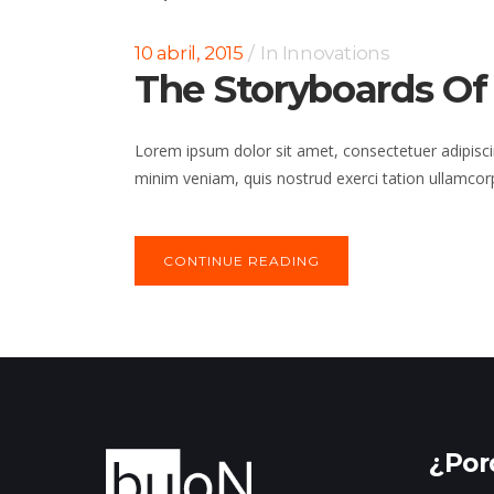
10 abril, 2015
In
Innovations
The Storyboards Of
Lorem ipsum dolor sit amet, consectetuer adipisci
minim veniam, quis nostrud exerci tation ullamcorp
CONTINUE READING
¿Por