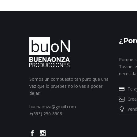
¿Por
Porque s
Tus nece
necesida
Somos un compuesto tan puro que una
vez que lo pruebes no lo vas a poder
Te a
dejar.
Crea
buenaonza@gmail.com
Vend
+(593) 250-8908