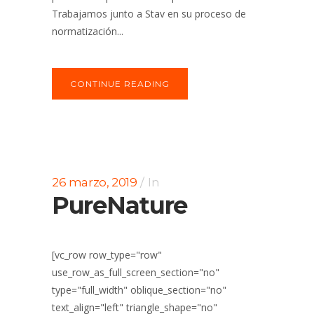
Trabajamos junto a Stav en su proceso de
normatización...
CONTINUE READING
26 marzo, 2019
In
PureNature
[vc_row row_type="row"
use_row_as_full_screen_section="no"
type="full_width" oblique_section="no"
text_align="left" triangle_shape="no"