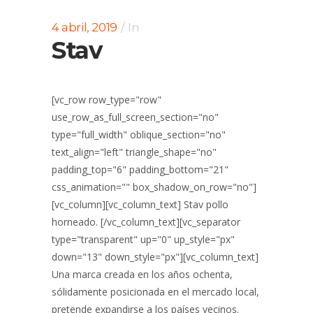
4 abril, 2019
In
Stav
[vc_row row_type="row"
use_row_as_full_screen_section="no"
type="full_width" oblique_section="no"
text_align="left" triangle_shape="no"
padding_top="6" padding_bottom="21"
css_animation="" box_shadow_on_row="no"]
[vc_column][vc_column_text] Stav pollo
horneado. [/vc_column_text][vc_separator
type="transparent" up="0" up_style="px"
down="13" down_style="px"][vc_column_text]
Una marca creada en los años ochenta,
sólidamente posicionada en el mercado local,
pretende expandirse a los países vecinos.